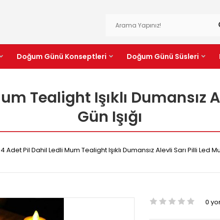
Doğum Günü Konseptleri
Doğum Günü Süsleri
 Mum Tealight Işıklı Dumansız Al
Gün Işığı
4 Adet Pil Dahil Ledli Mum Tealight Işıklı Dumansız Alevli Sarı Pilli Led 
0 y