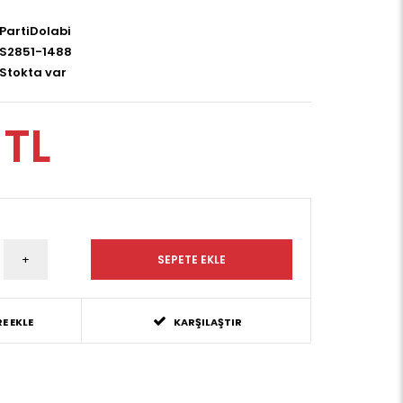
PartiDolabi
S2851-1488
Stokta var
 TL
E EKLE
KARŞILAŞTIR