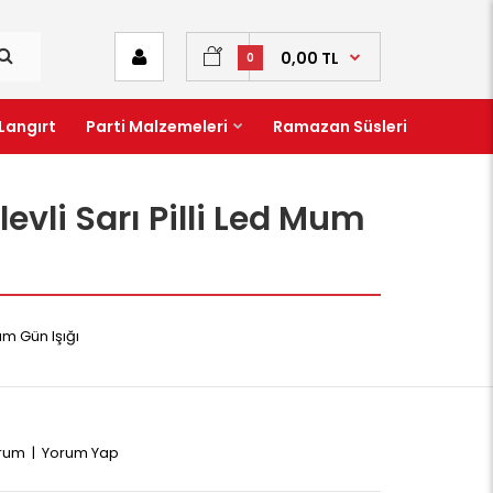
0,00 TL
0
Langırt
Parti Malzemeleri
Ramazan Süsleri
evli Sarı Pilli Led Mum
Mum Gün Işığı
orum
|
Yorum Yap