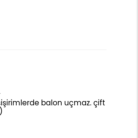
.
e şişirimlerde balon uçmaz. çift
)