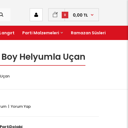
0,00 TL
0
Langırt
Parti Malzemeleri
Ramazan Süsleri
 Boy Helyumla Uçan
 Uçan
orum
|
Yorum Yap
PartiDolabi