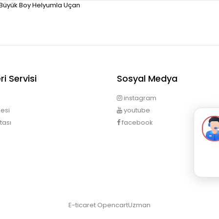
 Büyük Boy Helyumla Uçan
i Servisi
Sosyal Medya
instagram
esi
youtube
tası
facebook
E-ticaret
OpencartUzman