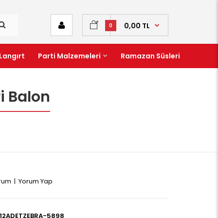
0,00 TL
0
Langırt
Parti Malzemeleri
Ramazan Süsleri
i Balon
orum
|
Yorum Yap
12ADETZEBRA-5898