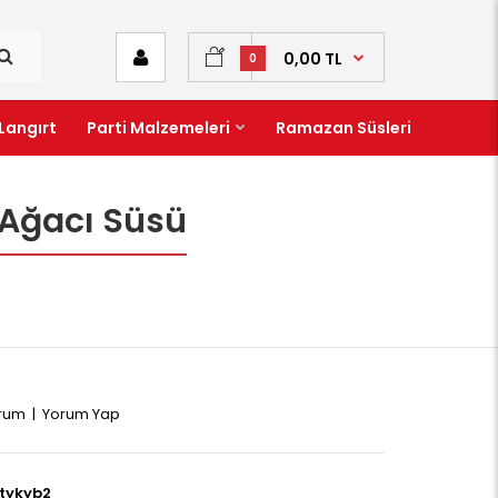
0,00 TL
0
Langırt
Parti Malzemeleri
Ramazan Süsleri
ı Ağacı Süsü
orum
|
Yorum Yap
tykyb2