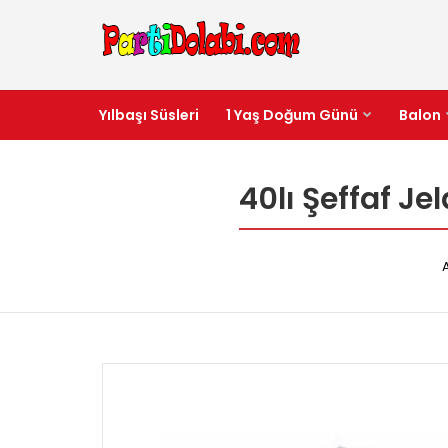
Yılbaşı Süsleri
1 Yaş Doğum Günü
Balon
40lı Şeffaf J