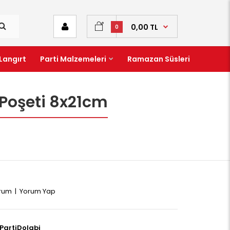
0,00 TL
0
Langırt
Parti Malzemeleri
Ramazan Süsleri
 Poşeti 8x21cm
orum
|
Yorum Yap
PartiDolabi