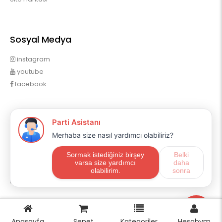
Sosyal Medya
instagram
youtube
facebook
Profilim
Profilim
Sipariş Geçmişim
Alışveriş Listem
Mail Aboneliği
E-ticaret
OpencartUzman
Anasayfa
Sepet
Kategoriler
Hesabym