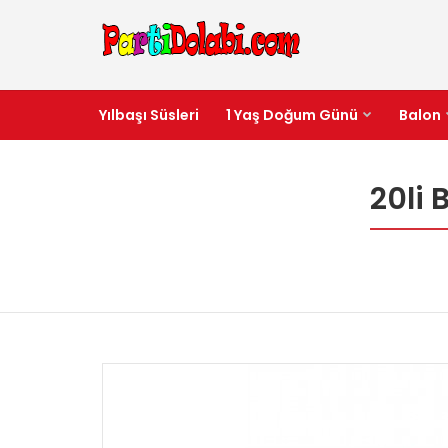
Yılbaşı Süsleri
1 Yaş Doğum Günü
Balon
20li 