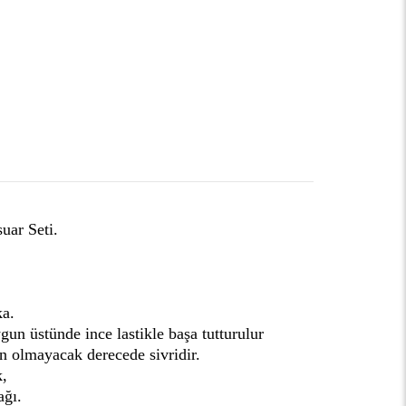
uar Seti.
ka.
un üstünde ince lastikle başa tutturulur
in olmayacak derecede sivridir.
k,
ağı.