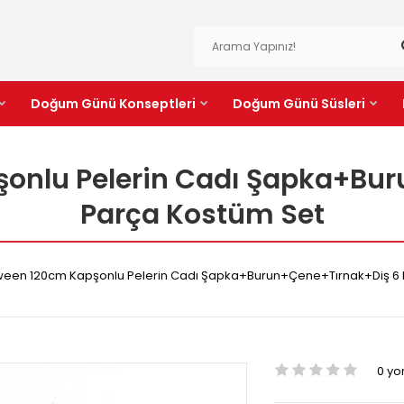
Doğum Günü Konseptleri
Doğum Günü Süsleri
onlu Pelerin Cadı Şapka+Bu
Parça Kostüm Set
ween 120cm Kapşonlu Pelerin Cadı Şapka+Burun+Çene+Tırnak+Diş 6 
0 y