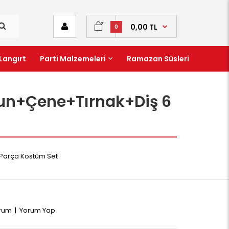
0,00 TL
0
Langırt
Parti Malzemeleri
Ramazan Süsleri
run+Çene+Tırnak+Diş 6
Parça Kostüm Set
orum
|
Yorum Yap