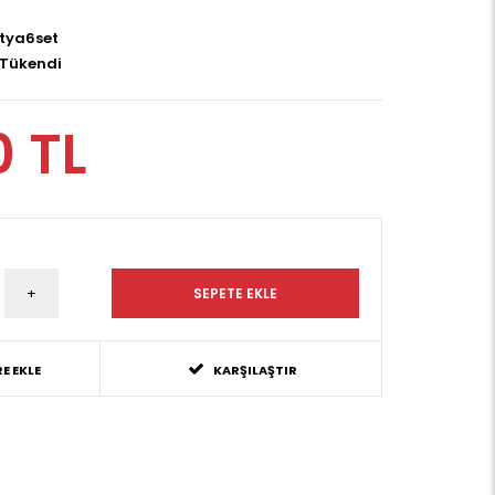
tya6set
Tükendi
0 TL
E EKLE
KARŞILAŞTIR