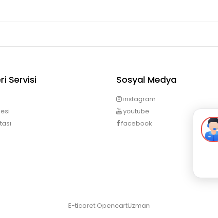
i Servisi
Sosyal Medya
instagram
esi
youtube
tası
facebook
E-ticaret
OpencartUzman