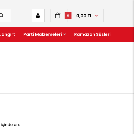
0,00 TL
0
Langırt
Parti Malzemeleri
Ramazan Süsleri
r içinde ara