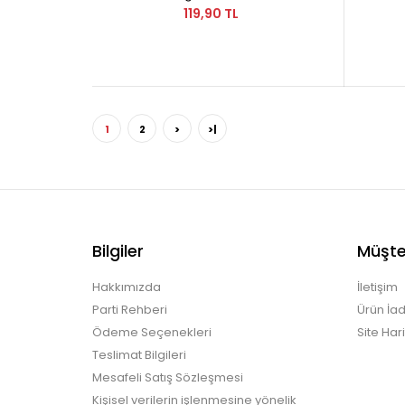
119,90 TL
1
2
>
>|
Bilgiler
Müşter
Hakkımızda
İletişim
Parti Rehberi
Ürün İad
Ödeme Seçenekleri
Site Hari
Teslimat Bilgileri
Mesafeli Satış Sözleşmesi
Kişisel verilerin işlenmesine yönelik