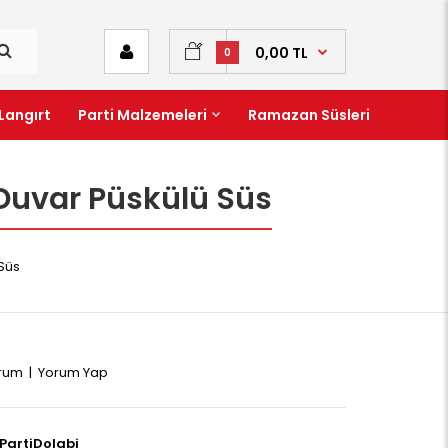
0,00 TL
0
Langırt
Parti Malzemeleri
Ramazan Süsleri
 Duvar Püskülü Süs
 Süs
orum
|
Yorum Yap
PartiDolabi