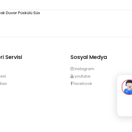
rlak Duvar Püskülü Süs
i Servisi
Sosyal Medya
instagram
esi
youtube
tası
facebook