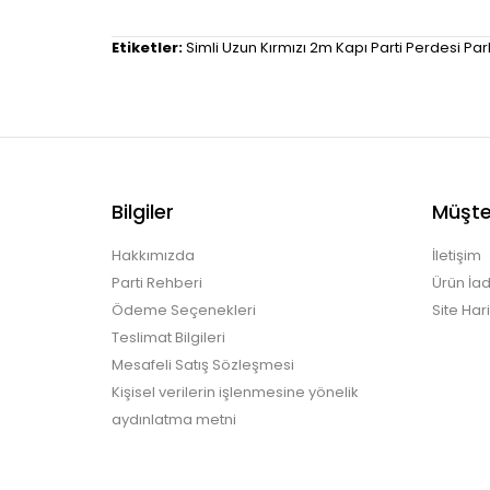
Etiketler:
Simli Uzun Kırmızı 2m Kapı Parti Perdesi Pa
Bilgiler
Müşter
Hakkımızda
İletişim
Parti Rehberi
Ürün İad
Ödeme Seçenekleri
Site Hari
Teslimat Bilgileri
Mesafeli Satış Sözleşmesi
Kişisel verilerin işlenmesine yönelik
aydınlatma metni