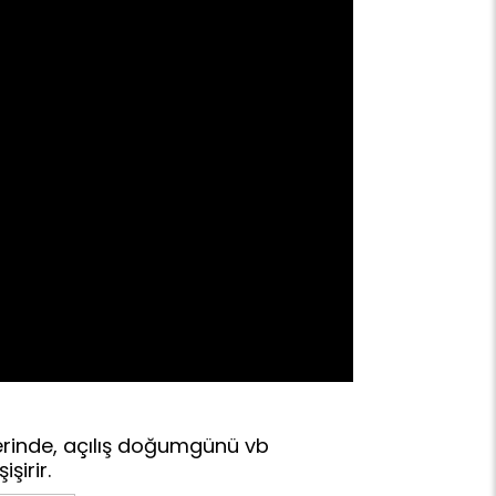
erinde, açılış doğumgünü vb
şirir.