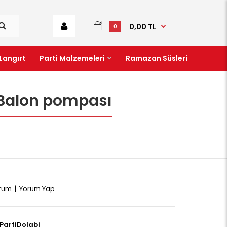
0,00 TL
0
Langırt
Parti Malzemeleri
Ramazan Süsleri
li Balon pompası
orum
|
Yorum Yap
PartiDolabi