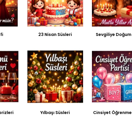
fi
23 Nisan Süsleri
Sevgiliye Doğum
rizleri
Yılbaşı Süsleri
Cinsiyet Öğrenme 