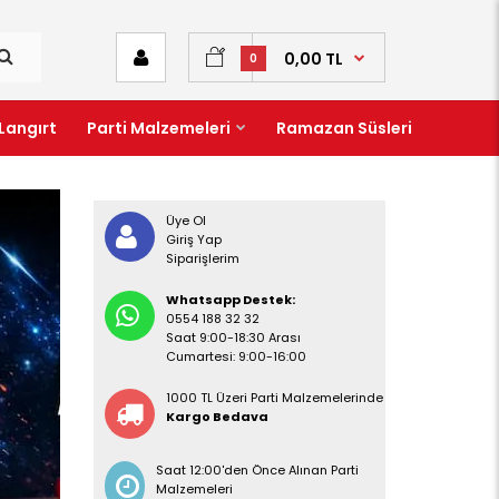
0,00 TL
0
Langırt
Parti Malzemeleri
Ramazan Süsleri
Üye Ol
Giriş Yap
Siparişlerim
Whatsapp Destek:
0554 188 32 32
Saat 9:00-18:30 Arası
Cumartesi: 9:00-16:00
1000 TL Üzeri Parti Malzemelerinde
Kargo Bedava
Saat 12:00'den Önce Alınan Parti
Malzemeleri