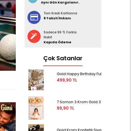
Aynı Gün Kargolanır.
Tüm Kredi Kartlarına
6 Taksit İmkanı
Sadece 99 TL Farkla
Nakit
Kapıda Ödeme
Çok Satanlar
Gold Happy Bırthday Full Yetişkin Parti 
499,90 TL
7 Somon 3 Krom Gold 3kum Rengi Pastel 
99,90 TL
Gold Krom Konfetili Siyah Beyaz Balon Zi