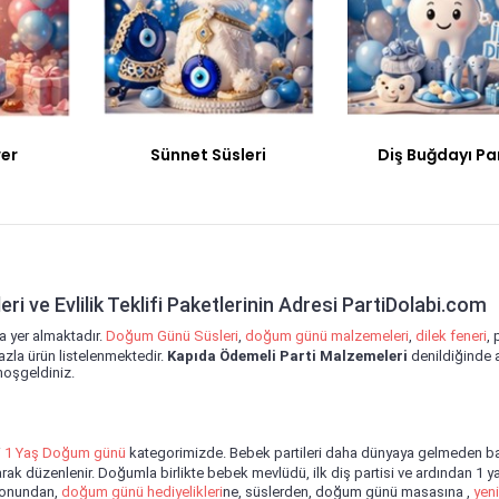
er
Sünnet Süsleri
Diş Buğdayı Par
i ve Evlilik Teklifi Paketlerinin Adresi PartiDolabi.com
a yer almaktadır.
Doğum Günü Süsleri
,
doğum günü malzemeleri
,
dilek feneri
, 
azla ürün listelenmektedir.
Kapıda Ödemeli Parti Malzemeleri
denildiğinde 
hoşgeldiniz.
i
1 Yaş Doğum günü
kategorimizde. Bebek partileri daha dünyaya gelmeden ba
arak düzenlenir. Doğumla birlikte bebek mevlüdü, ilk diş partisi ve ardından 1 y
lonundan,
doğum günü hediyelikleri
ne, süslerden, doğum günü masasına ,
yen