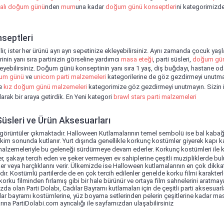
alı doğum günü
nden
mum
una kadar
doğum günü konseptleri
ni kategorimizd
septleri
r, ister her ürünü ayrı ayrı sepetinize ekleyebilirsiniz. Aynı zamanda çocuk yaşl
nin yanı sıra partinizin görseline yardımcı
masa eteği
, parti süsleri,
doğum gün
leyebilirsiniz. Doğum günü konseptinin yanı sıra 1 yaş, diş buğdayı, hastane od
ğum günü
ve
unicorn parti malzemeleri
kategorilerine de göz gezdirmeyi unutma
e
kız doğum günü malzemeleri
kategorimize göz gezdirmeyi unutmayın. Sizin 
arak bir araya getirdik. En Yeni kategori
brawl stars parti malzemeleri
üsleri ve Ürün Aksesuarları
 görüntüler çıkmaktadır. Halloween Kutlamalarının temel sembolü ise bal kabağ
Ekim sonunda kutlanır. Yurt dışında genellikle korkunç kostümler giyerek kapı k
alzemeleriyle bu geleneği sürdürmeye devam ederler. Korkunç kostümleri ile ka
r, şakayı tercih eden ve şeker vermeyen ev sahiplerine çeşitli muzipliklerde bul
er veya harçlıklarını verir. Ülkemizde ise Halloween kutlamalarının en çok dikk
ır. Kostümlü partilerde de en çok tercih edilenler genelde korku filmi karakterle
korku filminden fırlamış gibi bir hale bürünür ve ortaya film sahnelerini aratma
ızda olan Parti Dolabı, Cadılar Bayramı kutlamaları için de çeşitli parti aksesuarl
ılar bayramı kostümlerine, yüz boyama setlerinden pelerin çeşitlerine kadar mas
ına PartiDolabi.com ayrıcalığı ile sayfamızdan ulaşabilirsiniz