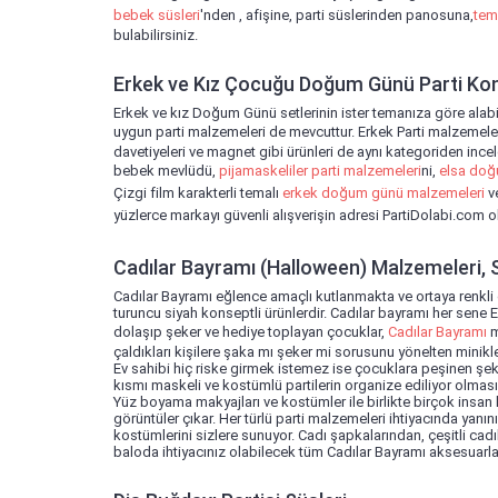
bebek süsleri
'nden , afişine, parti süslerinden panosuna,
tem
bulabilirsiniz.
Erkek ve Kız Çocuğu Doğum Günü Parti Kon
Erkek ve kız Doğum Günü setlerinin ister temanıza göre alabili
uygun parti malzemeleri de mevcuttur. Erkek Parti malzemeleri
davetiyeleri ve magnet gibi ürünleri de aynı kategoriden ince
bebek mevlüdü,
pijamaskeliler parti malzemeleri
ni,
elsa do
Çizgi film karakterli temalı
erkek doğum günü malzemeleri
v
yüzlerce markayı güvenli alışverişin adresi PartiDolabi.com ol
Cadılar Bayramı (Halloween) Malzemeleri, S
Cadılar Bayramı eğlence amaçlı kutlanmakta ve ortaya renkli
turuncu siyah konseptli ürünlerdir. Cadılar bayramı her sene 
dolaşıp şeker ve hediye toplayan çocuklar,
Cadılar Bayramı
m
çaldıkları kişilere şaka mı şeker mi sorusunu yönelten minikle
Ev sahibi hiç riske girmek istemez ise çocuklara peşinen şek
kısmı maskeli ve kostümlü partilerin organize ediliyor olmasıd
Yüz boyama makyajları ve kostümler ile birlikte birçok insan 
görüntüler çıkar. Her türlü parti malzemeleri ihtiyacında yanın
kostümlerini sizlere sunuyor. Cadı şapkalarından, çeşitli cad
baloda ihtiyacınız olabilecek tüm Cadılar Bayramı aksesuarlar