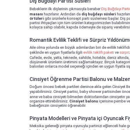
Diş Buğdayı Partisi Süsleri
Bebeklerin ilk dişlerinin çıkmasıyla beraber
Diş Buğdayı Parti
masası
hazırlanır. Ardından da
diş buğdayı süsleri
hazırlanı
örtüleri
gibi ürünlerle konsept parti süslemesi başlar. Diş p
partisi ihtiyaçları için tüm ürünleri kategorimizden bulabilirsi
kolayca sahip olabilir, kapıda ödemeyle de sipariş verebilirsi
Romantik Evlilik Teklifi ve Sürpriz Yıldönüm
Aile olma yolunda en büyük adımlardan biri de evlilik teklifidi
şeklinde en uygun fiyatlarla ilgili
evlilik teklifi paketi
ve
sürpr
Cafede, evde, yatta, teknede, sahilde, hotelde, deniz altın
düşünerek ürünlerin üretimini sağlamaktayız. Birçok kategorid
balonları onlarca model seçeneği içinden en uygun fiyatla sipa
Cinsiyet Öğrenme Partisi Balonu ve Malze
Doğum öncesi bebek partileri denince akla gelen Cinsiyet Beli
yapabilirsiniz. Cinsiyet partisi, baby shower partisinden önce
anne ve baba cinsiyeti bilmeden doktorlarından cinsiyetin ya
organize ettirebilirsiniz.
Cinsiyet balonu
içerisine pembe vey
bebeğinizin cinsiyetini öğrenebilir.
Pinyata Modelleri ve Pinyata içi Oyuncak Fi
Meksika geleneği pinyata oyunuyla partinizi eğlenceli hale get