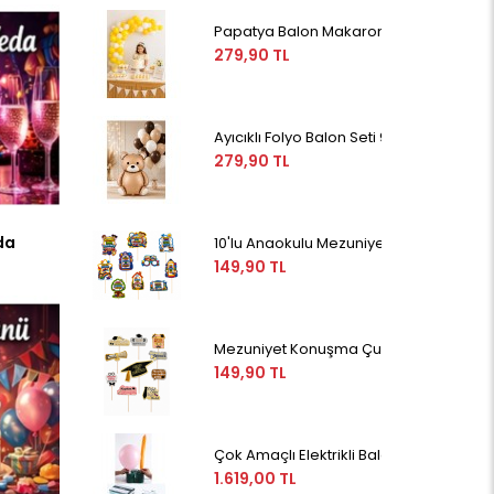
Papatya Balon Makaron Metalik Sarı-Be
279,90 TL
Ayıcıklı Folyo Balon Seti 9’lu Bej Kah
279,90 TL
da
10'lu Anaokulu Mezuniyet Konuşma Balo
149,90 TL
Mezuniyet Konuşma Çubukları 10'lu - Me
149,90 TL
Çok Amaçlı Elektrikli Balon Şişirme, İn
1.619,00 TL