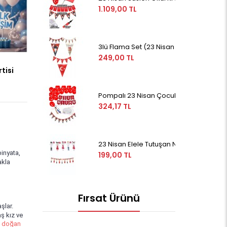
1.109,00 TL
3lü Flama Set (23 Nisan Flama, Atatürk Ba
249,00 TL
tisi
Pompalı 23 Nisan Çocuk Bayramı Zincir 
324,17 TL
23 Nisan Elele Tutuşan Neşeli Çoçukla
pinyata,
199,00 TL
akla
Fırsat Ürünü
şlar.
aş kız ve
i doğan