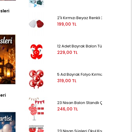
leri
2'li Kırmızı Beyaz Renkli 23 Nisan Ponp
199,00 TL
12 Adet Bayrak Balon Türk Bayraklı Ve A
229,00 TL
5 Ad Bayrak Folyo Kırmızı Balon Türk Ba
319,00 TL
eri
23 Nisan Balon Standlı Çubuklu Bayraklı
246,00 TL
23 Nisan Süsleri Okul Kreş Süsleme Seti