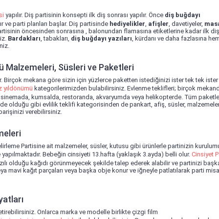
si
yapılır. Diş partisinin konsepti ilk diş sonrası yapılır. Önce
diş buğdayı
r ve parti planları başlar. Diş partisinde
hediyelikler
,
afişler
, davetiyeler,
mas
artisinin öncesinden sonrasına , balonundan flamasına etiketlerine kadar ilk diş
niz.
Bardakları
, tabakları,
diş buğdayı yazıları
, kürdanı ve daha fazlasına he
niz.
ü Malzemeleri, Süsleri ve Paketleri
r. Birçok mekana göre sizin için yüzlerce paketten istediğinizi ister tek tek iste
iz yıldönümü
kategorilerimizden bulabilirsiniz. Evlenme teklifleri; birçok mekanda
da, sinemada, kumsalda, restoranda, akvaryumda veya helikopterde. Tüm paketle
e olduğu gibi evlilik teklifi kategorisinden de pankart, afiş, süsler, malzemele
rişinizi verebilirsiniz.
meleri
rleme Partisine ait malzemeler, süsler, kutusu gibi ürünlerle partinizin kurulu
 yapılmaktadır. Bebeğin cinsiyeti 13.hafta (yaklaşık 3.ayda) belli olur.
Cinsiyet P
zılı olduğu kağıdı görünmeyecek şekilde talep ederek alabilir ve partinizi başk
a mavi kağıt parçaları veya başka obje konur ve iğneyle patlatılarak parti misaf
yatları
irebilirsiniz. Onlarca marka ve modelle birlikte çizgi film