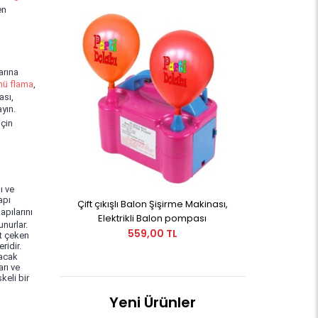
en
arına
ü flama
,
ası,
yın.
için
ı ve
apı
Çift çıkışlı Balon Şişirme Makinası,
pılarını
Elektrikli Balon pompası
unurlar.
559,00 TL
at çeken
ridir.
yacak
arı ve
keli bir
Yeni Ürünler