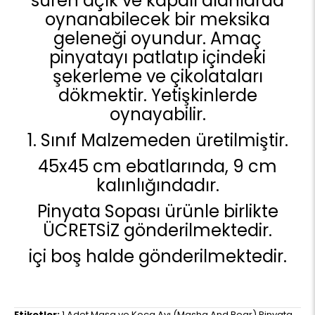
süren açık ve kapalı alanlarda
oynanabilecek bir meksika
geleneği oyundur. Amaç
pinyatayı patlatıp içindeki
şekerleme ve çikolataları
dökmektir. Yetişkinlerde
oynayabilir.
1. Sınıf Malzemeden üretilmiştir.
45x45 cm ebatlarında, 9 cm
kalınlığındadır.
Pinyata Sopası ürünle birlikte
ÜCRETSİZ gönderilmektedir.
içi boş halde gönderilmektedir.
Etiketler:
1 Adet Maşa ve Koca Ayı (Masha And Bear) Pinyata