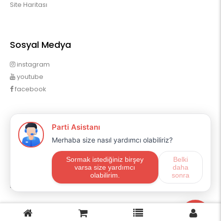
Site Haritası
Sosyal Medya
instagram
youtube
facebook
Profilim
Profilim
Sipariş Geçmişim
Alışveriş Listem
Mail Aboneliği
E-ticaret
OpencartUzman