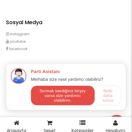
Sosyal Medya
instagram
youtube
facebook
Profilim
Profilim
Sipariş Geçmişim
Alışveriş Listem
Mail Aboneliği
E-ticaret
OpencartUzman
Anasayfa
Sepet
Kategoriler
Hesabym