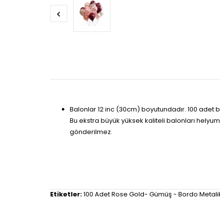
Balonlar 12 inc (30cm) boyutundadır. 100 adet b
Bu ekstra büyük yüksek kaliteli balonları helyum
gönderilmez.
Etiketler:
100 Adet Rose Gold- Gümüş - Bordo Metalik 