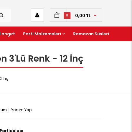
0,00 TL
0
Langırt
Parti Malzemeleri
Ramazan Süsleri
 3'Lü Renk - 12 İnç
2 İnç
orum
|
Yorum Yap
Partidolabı