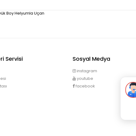
yük Boy Helyumla Uçan
i Servisi
Sosyal Medya
instagram
esi
youtube
tası
facebook