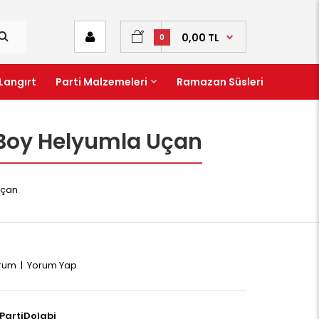
0,00 TL
0
Langırt
Parti Malzemeleri
Ramazan Süsleri
 Boy Helyumla Uçan
Uçan
orum
|
Yorum Yap
PartiDolabi