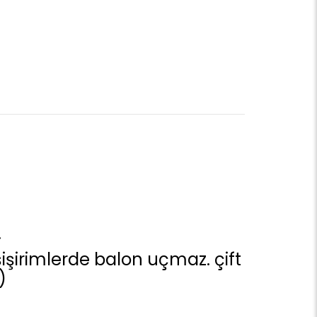
.
e şişirimlerde balon uçmaz. çift
)