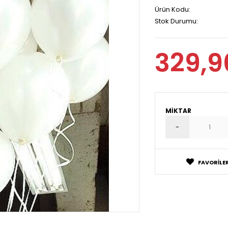
Ürün Kodu:
Stok Durumu:
329,9
MIKTAR
FAVORILER