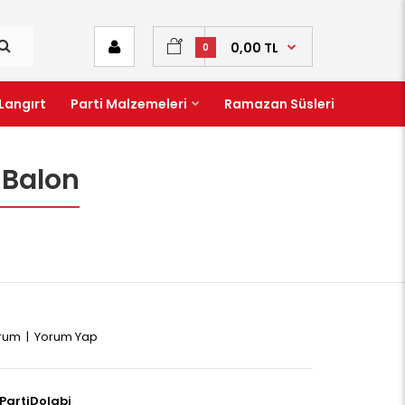
0,00 TL
0
Langırt
Parti Malzemeleri
Ramazan Süsleri
 Balon
orum
|
Yorum Yap
PartiDolabi