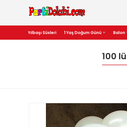
Yılbaşı Süsleri
1 Yaş Doğum Günü
Balon
100 l