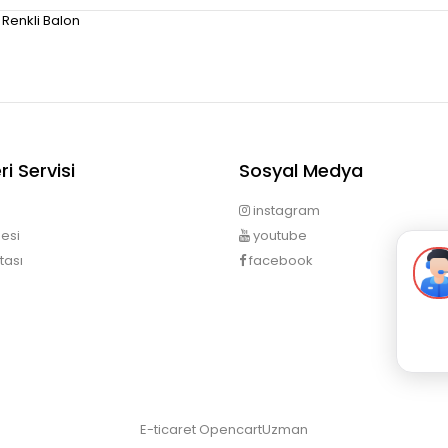
 Renkli Balon
i Servisi
Sosyal Medya
instagram
esi
youtube
tası
facebook
E-ticaret
OpencartUzman