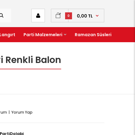
0,00 TL
0
Langırt
Parti Malzemeleri
Ramazan Süsleri
i Renkli Balon
orum
|
Yorum Yap
PartiDolabi