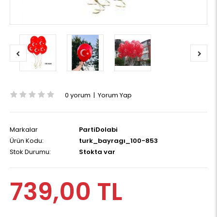
0 yorum
|
Yorum Yap
Markalar
PartiDolabi
Ürün Kodu:
turk_bayragı_100-853
Stok Durumu:
Stokta var
739,00 TL