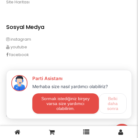
Site Haritası
Sosyal Medya
instagram
youtube
facebook
Profilim
Profilim
Sipariş Geçmişim
Alışveriş Listem
Mail Aboneliği
E-ticaret
OpencartUzman