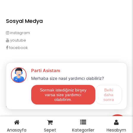
Sosyal Medya
instagram
youtube
facebook
Profilim
Profilim
Sipariş Geçmişim
Alışveriş Listem
Mail Aboneliği
E-ticaret
OpencartUzman
Anasayfa
Sepet
Kategoriler
Hesabym