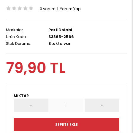
0 yorum
|
Yorum Yap
Markalar
PartiDolabi
Ürün Kodu:
S3365-2566
Stok Durumu:
Stokta var
79,90 TL
MIKTAR