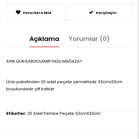
Favorilere Ekle
Karşılaştır
Açıklama
Yorumlar (0)
AYNI GÜN KARGOLANIR!!HIZLI MAĞAZA!!
Ürün paketinden 20 adet peçete çıkmaktadır 33cmx33cm
boyutundadır çift katlıdır
Etiketler:
20 Adet Pembe Peçete 33cmX33cm