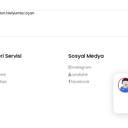
Balon Helyumla Uçan
i Servisi
Sosyal Medya
instagram
esi
youtube
tası
facebook