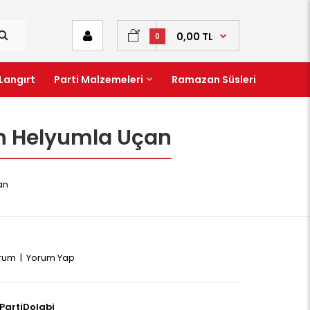
0,00 TL
0
Langırt
Parti Malzemeleri
Ramazan Süsleri
lon Helyumla Uçan
an
orum
|
Yorum Yap
PartiDolabi