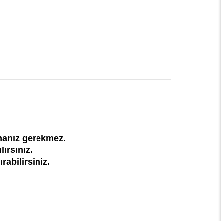
amanız gerekmez.
irsiniz.
abilirsiniz.