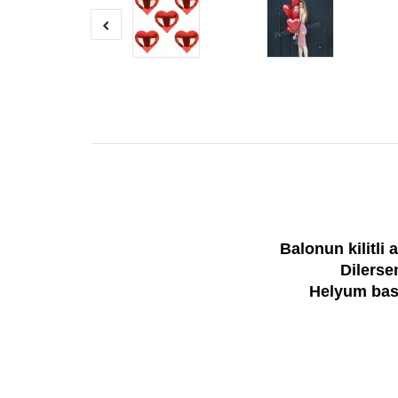
Balonun kilitli
Dilerse
Helyum basm