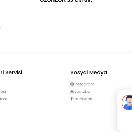
UZUNLUK 35 CM dir.
r
i Servisi
Sosyal Medya
instagram
esi
youtube
tası
facebook