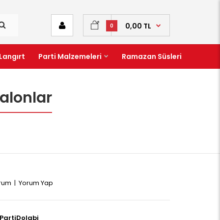
0,00 TL
0
Langırt
Parti Malzemeleri
Ramazan Süsleri
alonlar
orum
|
Yorum Yap
PartiDolabi