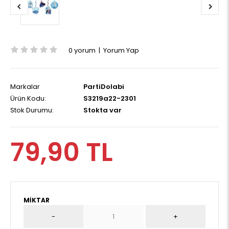
0 yorum
|
Yorum Yap
Markalar
PartiDolabi
Ürün Kodu:
S3219a22-2301
Stok Durumu:
Stokta var
79,90 TL
MIKTAR