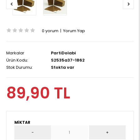
0 yorum
|
Yorum Yap
Markalar
PartiDolabi
Ürün Kodu:
S2535a37-1862
Stok Durumu:
Stokta var
89,90 TL
MIKTAR