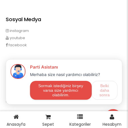
Sosyal Medya
instagram
youtube
facebook
Profilim
Profilim
Sipariş Geçmişim
Alışveriş Listem
Mail Aboneliği
E-ticaret
OpencartUzman
Anasayfa
Sepet
Kategoriler
Hesabym