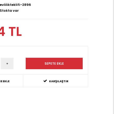
evlilikteklifi-2896
Stokta var
4 TL
E EKLE
KARŞILAŞTIR