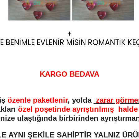
+
E BENİMLE EVLENİR MİSİN ROMANTİK KE
KARGO BEDAVA
iş
özenle paketlenir
, yolda
zarar görme
kları
özel poşetinde ayrıştırılmış halde
inize ulaştığında birbirinden ayrıştırm
E AYNI ŞEKİLE SAHİPTİR YALNIZ ÜR