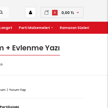
0,00 TL
0
Langırt
Parti Malzemeleri
Ramazan Süsleri
um + Evlenme Yazı
zı
orum
|
Yorum Yap
PartiDolabi