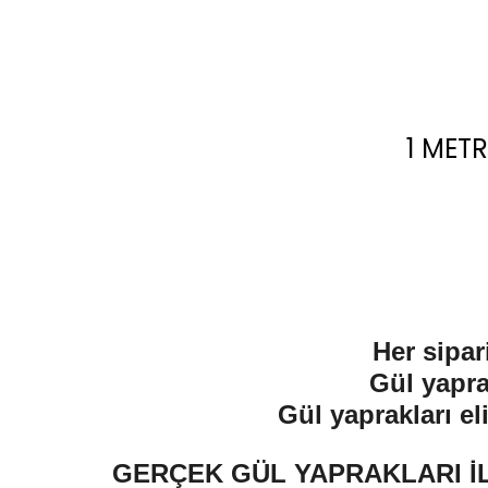
1 METR
Her sipar
Gül yapra
Gül yaprakları el
GERÇEK GÜL YAPRAKLARI İL