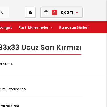
0,00 TL
0
Langırt
Parti Malzemeleri
Ramazan Süsleri
33x33 Ucuz Sarı Kırmızı
ı Kırmızı
orum
|
Yorum Yap
PartiDolabi