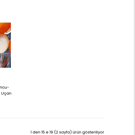
uncu-
a Uçan
1 den 15 e 19 (2 sayfa) ürün gösteriliyor