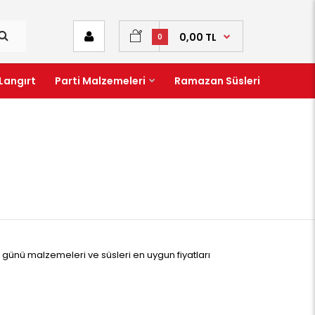
0,00 TL
0
Langırt
Parti Malzemeleri
Ramazan Süsleri
nü malzemeleri ve süsleri en uygun fiyatları