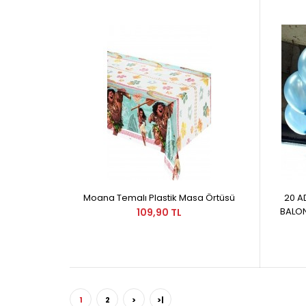
Moana Temalı Plastik Masa Örtüsü
20 A
BALO
109,90 TL
1
2
>
>|