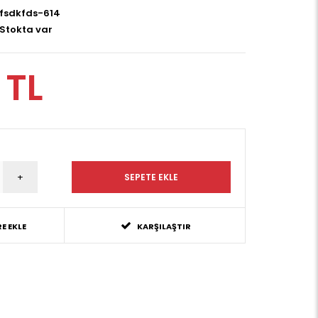
fsdkfds-614
Stokta var
 TL
E EKLE
KARŞILAŞTIR