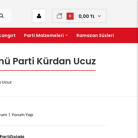
0,00 TL
0
Langırt
Parti Malzemeleri
Ramazan Süsleri
ü Parti Kürdan Ucuz
n Ucuz
orum
|
Yorum Yap
PartiDolabi