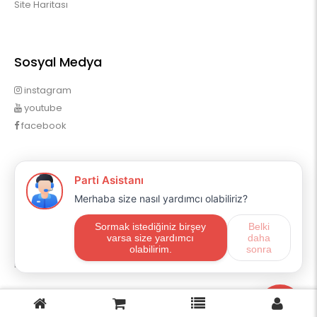
Site Haritası
Sosyal Medya
instagram
youtube
facebook
Profilim
Profilim
Sipariş Geçmişim
Alışveriş Listem
Mail Aboneliği
E-ticaret
OpencartUzman