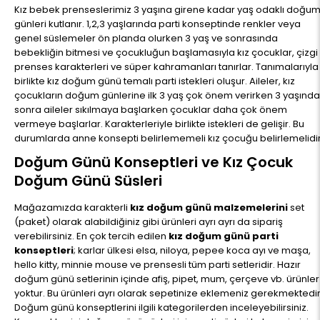
Kız bebek prenseslerimiz 3 yaşına girene kadar yaş odaklı doğu
günleri kutlanır. 1,2,3 yaşlarında parti konseptinde renkler veya
genel süslemeler ön planda olurken 3 yaş ve sonrasında
bebekliğin bitmesi ve çocukluğun başlamasıyla kız çocuklar, çizgi
prenses karakterleri ve süper kahramanları tanırlar. Tanımalarıyla
birlikte kız doğum günü temalı parti istekleri oluşur. Aileler, kız
çocukların doğum günlerine ilk 3 yaş çok önem verirken 3 yaşınd
sonra aileler sıkılmaya başlarken çocuklar daha çok önem
vermeye başlarlar. Karakterleriyle birlikte istekleri de gelişir. Bu
durumlarda anne konsepti belirlememeli kız çocuğu belirlemelidir
Doğum Günü Konseptleri ve Kız Çocuk
Doğum Günü Süsleri
Mağazamızda karakterli
kız doğum günü malzemelerini
set
(paket) olarak alabildiğiniz gibi ürünleri ayrı ayrı da sipariş
verebilirsiniz. En çok tercih edilen
kız doğum günü parti
konseptleri
; karlar ülkesi elsa, niloya, pepee koca ayı ve maşa,
hello kitty, minnie mouse ve prensesli tüm parti setleridir. Hazır
doğum günü setlerinin içinde afiş, pipet, mum, çerçeve vb. ürünler
yoktur. Bu ürünleri ayrı olarak sepetinize eklemeniz gerekmektedir
Doğum günü konseptlerini ilgili kategorilerden inceleyebilirsiniz.