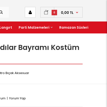
0,00 TL
0
Langırt
Parti Malzemeleri
Ramazan Süsleri
Cadılar Bayramı Kostüm
atro Bıçak Aksesuar
orum
|
Yorum Yap