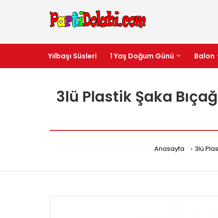
Yılbaşı Süsleri
1 Yaş Doğum Günü
Balon
3lü Plastik Şaka Bıça
Anasayfa
3lü Pla