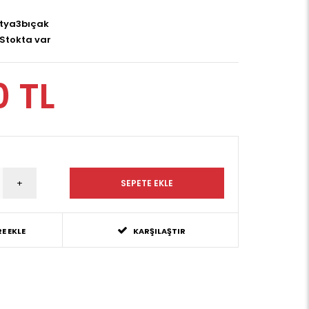
tya3bıçak
Stokta var
0 TL
E EKLE
KARŞILAŞTIR