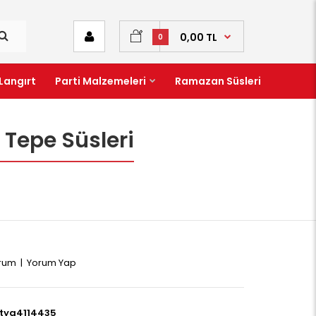
0,00 TL
0
Langırt
Parti Malzemeleri
Ramazan Süsleri
 Tepe Süsleri
orum
|
Yorum Yap
tya4114435