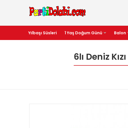
Yılbaşı Süsleri
1 Yaş Doğum Günü
Balon
6lı Deniz Kı