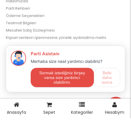
Hakkımızda
Parti Rehberi
Ödeme Seçenekleri
Teslimat Bilgileri
Mesafeli Satış Sözleşmesi
Kişisel verilerin işlenmesine yönelik aydınlatma metni
Müşteri Servisi
İletişim
Ürün İadesi
Site Haritası
Sosyal Medya
Anasayfa
Sepet
Kategoriler
Hesabym
instagram
youtube