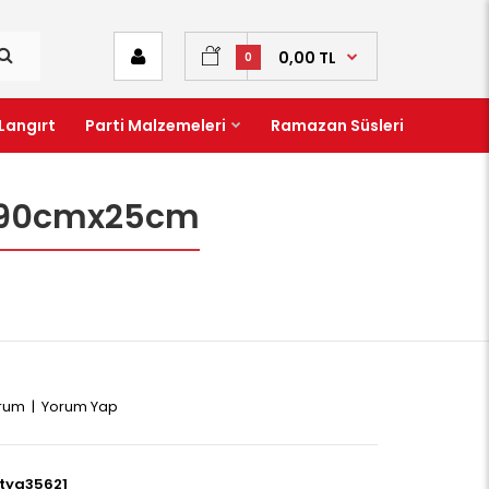
0,00 TL
0
Langırt
Parti Malzemeleri
Ramazan Süsleri
ti 90cmx25cm
orum
|
Yorum Yap
tya35621