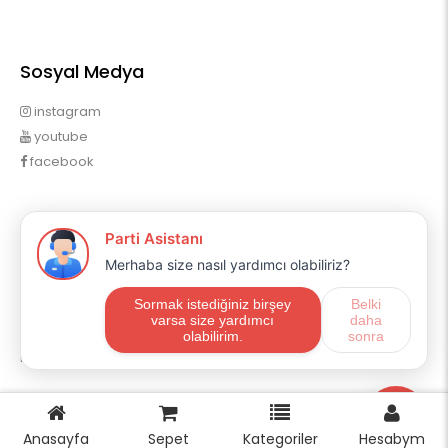
Sosyal Medya
instagram
youtube
facebook
Profilim
Profilim
Sipariş Geçmişim
Alışveriş Listem
Mail Aboneliği
E-ticaret
OpencartUzman
Anasayfa
Sepet
Kategoriler
Hesabym