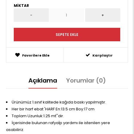
MIKTAR
Favorilere Ekle
Karşılaştır
Açıklama
Yorumlar (0)
Ürünümüz 1.sınıf kalitede kağıda baskı yapılmıştır.
Her bir harf ebat 'HARF En:13.5 cm Boy:17 cm
Toplam Uzunluk:1.25 mt''dir.
İçerisinde bulunan rafyaİp yardımı ile istenilen yere
asabiliriz.