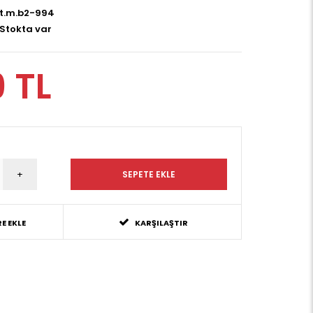
t.m.b2-994
Stokta var
9 TL
E EKLE
KARŞILAŞTIR