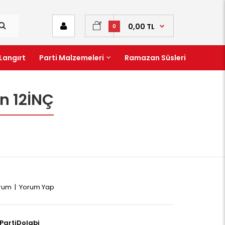
0,00 TL
0
Langırt
Parti Malzemeleri
Ramazan Süsleri
n 12İNÇ
orum
|
Yorum Yap
PartiDolabi