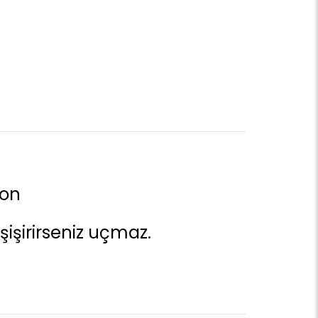
lon
işirirseniz uçmaz.