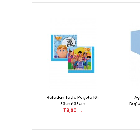
Rafadan Tayfa Peçete 16li
Aç
33cm*33cm
Doğum
119,90 TL