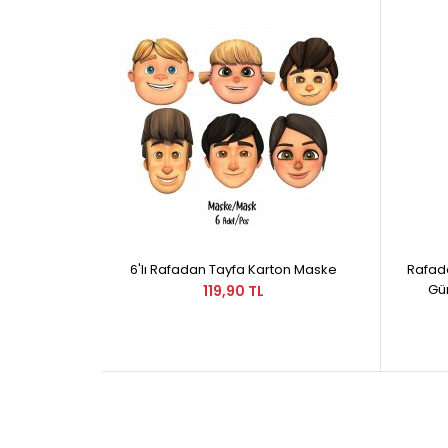
6'lı Rafadan Tayfa Karton Maske
Rafad
Gün
119,90 TL