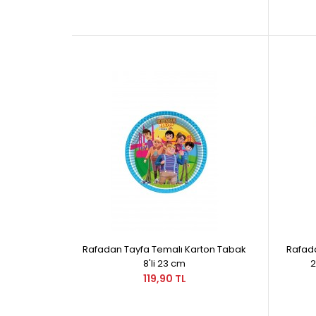
Rafadan Tayfa Temalı Karton Tabak
Rafada
8'li 23 cm
2
119,90 TL