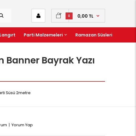
0,00 TL
0
Langırt
Parti Malzemeleri
Ramazan Süsleri
en Banner Bayrak Yazı
arti Süsü 2metre
orum
|
Yorum Yap