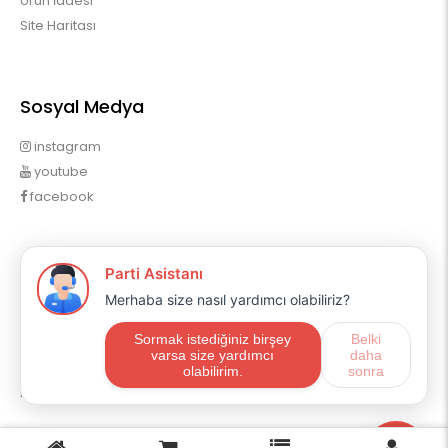
Ürün İadesi
Site Haritası
Sosyal Medya
instagram
youtube
facebook
Profilim
Profilim
Sipariş Geçmişim
Alışveriş Listem
Mail Aboneliği