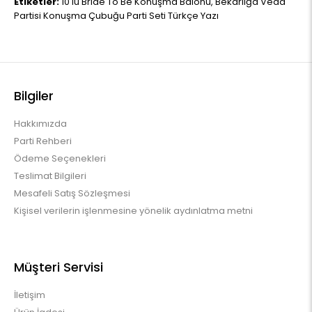
Etiketler:
10'lu Bride To Be Konuşma Balonu
,
Bekarlığa Veda
Partisi Konuşma Çubuğu Parti Seti Türkçe Yazı
Bilgiler
Hakkımızda
Parti Rehberi
Ödeme Seçenekleri
Teslimat Bilgileri
Mesafeli Satış Sözleşmesi
Kişisel verilerin işlenmesine yönelik aydınlatma metni
Müşteri Servisi
İletişim